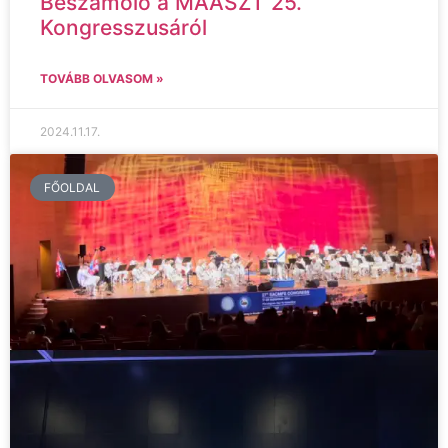
Beszámoló a MAÁSZT 25.
Kongresszusáról
TOVÁBB OLVASOM »
2024.11.17.
FŐOLDAL