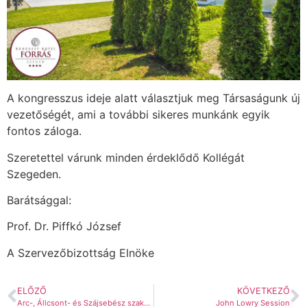
A kongresszus ideje alatt választjuk meg Társaságunk új
vezetőségét, ami a további sikeres munkánk egyik
fontos záloga.
Szeretettel várunk minden érdeklődő Kollégát
Szegeden.
Barátsággal:
Prof. Dr. Piffkó József
A Szervezőbizottság Elnöke
ELŐZŐ
KÖVETKEZŐ
Arc-, Állcsont- és Szájsebész szakorvosjelöltek nemzetközi kongresszusa, Tirana, 2024
John Lowry Session