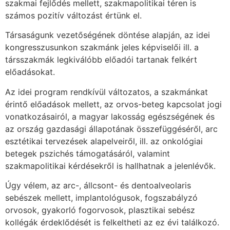
szakmai fejlődés mellett, szakmapolitikai téren is
számos pozitív változást értünk el.
Társaságunk vezetőségének döntése alapján, az idei
kongresszusunkon szakmánk jeles képviselői ill. a
társszakmák legkiválóbb előadói tartanak felkért
előadásokat.
Az idei program rendkívül változatos, a szakmánkat
érintő előadások mellett, az orvos-beteg kapcsolat jogi
vonatkozásairól, a magyar lakosság egészségének és
az ország gazdasági állapotának összefüggéséről, arc
esztétikai tervezések alapelveiről, ill. az onkológiai
betegek pszichés támogatásáról, valamint
szakmapolitikai kérdésekről is hallhatnak a jelenlévők.
Úgy vélem, az arc-, állcsont- és dentoalveolaris
sebészek mellett, implantológusok, fogszabályzó
orvosok, gyakorló fogorvosok, plasztikai sebész
kollégák érdeklődését is felkeltheti az ez évi találkozó.