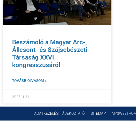
Beszámoló a Magyar Arc-,
Állcsont- és Szájsebészeti
Társaság XXVI.
kongresszusáról
TOVÁBB OLVASOM »
2025.11.24.
ADATKEZELÉSI TÁJÉKOZTATÓ
SITEMAP
MYSWEETHO