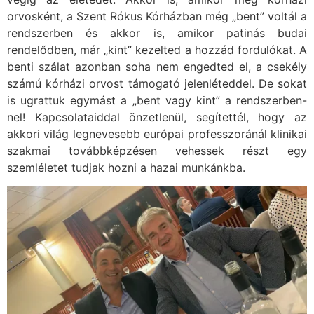
orvosként, a Szent Rókus Kórházban még „bent” voltál a
rendszerben és akkor is, amikor patinás budai
rendelődben, már „kint” kezelted a hozzád fordulókat. A
benti szálat azonban soha nem engedted el, a csekély
számú kórházi orvost támogató jelenléteddel. De sokat
is ugrattuk egymást a „bent vagy kint” a rendszerben-
nel! Kapcsolataiddal önzetlenül, segítettél, hogy az
akkori világ legnevesebb európai professzoránál klinikai
szakmai továbbképzésen vehessek részt egy
szemléletet tudjak hozni a hazai munkánkba.