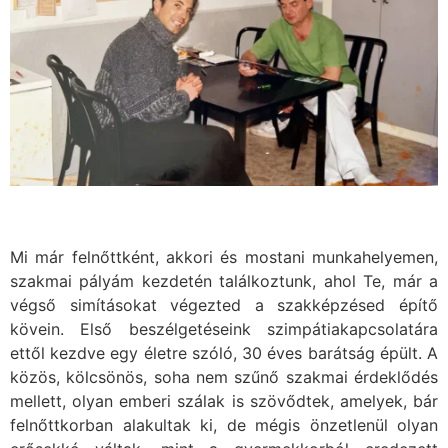
Mi már felnőttként, akkori és mostani munkahelyemen,
szakmai pályám kezdetén találkoztunk, ahol Te, már a
végső simításokat végezted a szakképzésed építő
kövein. Első beszélgetéseink szimpátiakapcsolatára
ettől kezdve egy életre szóló, 30 éves barátság épült. A
közös, kölcsönös, soha nem szűnő szakmai érdeklődés
mellett, olyan emberi szálak is szövődtek, amelyek, bár
felnőttkorban alakultak ki, de mégis önzetlenül olyan