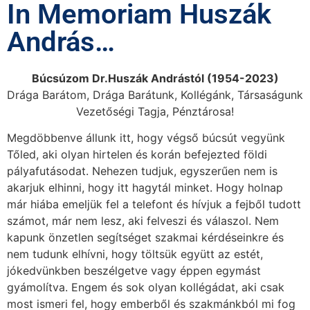
In Memoriam Huszák
András…
Búcsúzom Dr.Huszák Andrástól (1954-2023)
Drága Barátom, Drága Barátunk, Kollégánk, Társaságunk
Vezetőségi Tagja, Pénztárosa!
Megdöbbenve állunk itt, hogy végső búcsút vegyünk
Tőled, aki olyan hirtelen és korán befejezted földi
pályafutásodat. Nehezen tudjuk, egyszerűen nem is
akarjuk elhinni, hogy itt hagytál minket. Hogy holnap
már hiába emeljük fel a telefont és hívjuk a fejből tudott
számot, már nem lesz, aki felveszi és válaszol. Nem
kapunk önzetlen segítséget szakmai kérdéseinkre és
nem tudunk elhívni, hogy töltsük együtt az estét,
jókedvünkben beszélgetve vagy éppen egymást
gyámolítva. Engem és sok olyan kollégádat, aki csak
most ismeri fel, hogy emberből és szakmánkból mi fog