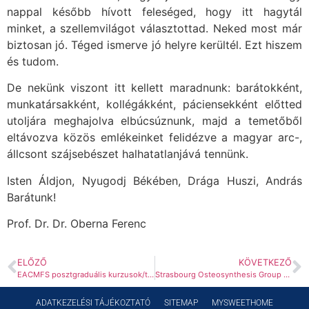
nappal később hívott feleséged, hogy itt hagytál
minket, a szellemvilágot választottad. Neked most már
biztosan jó. Téged ismerve jó helyre kerültél. Ezt hiszem
és tudom.
De nekünk viszont itt kellett maradnunk: barátokként,
munkatársakként, kollégákként, páciensekként előtted
utoljára meghajolva elbúcsúznunk, majd a temetőből
eltávozva közös emlékeinket felidézve a magyar arc-,
állcsont szájsebészet halhatatlanjává tennünk.
Isten Áldjon, Nyugodj Békében, Drága Huszi, András
Barátunk!
Prof. Dr. Dr. Oberna Ferenc
ELŐZŐ
KÖVETKEZŐ
EACMFS posztgraduális kurzusok/továbbképzések 2023. Onkológia.
Strasbourg Osteosynthesis Group továbbképzések
ADATKEZELÉSI TÁJÉKOZTATÓ
SITEMAP
MYSWEETHOME