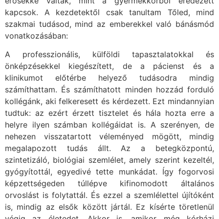
erősekké váltak, mint a gyermekkorból eredezett
kapcsok. A kezdetektől csak tanultam Tőled, mind
szakmai tudásod, mind az emberekkel való bánásmód
vonatkozásában:
A professzionális, külföldi tapasztalatokkal és
önképzésekkel kiegészített, de a pácienst és a
klinikumot előtérbe helyező tudásodra mindig
számíthattam. És számíthatott minden hozzád forduló
kollégánk, aki felkeresett és kérdezett. Ezt mindannyian
tudtuk: az ezért érzett tisztelet és hála hozta erre a
helyre ilyen számban kollégáidat is. A szerényen, de
nehezen visszatartott véleményed mögött, mindig
megalapozott tudás állt. Az a betegközpontú,
szintetizáló, biológiai szemlélet, amely szerint kezeltél,
gyógyítottál, egyedivé tette munkádat. Így fogorvosi
képzettségeden túllépve kifinomodott általános
orvoslást is folytattál. És ezzel a szemlélettel újítóként
is, mindig az elsők között jártál. Ez kísérte töretlenül
végig az életedet. Akkor is, amikor még kórházi