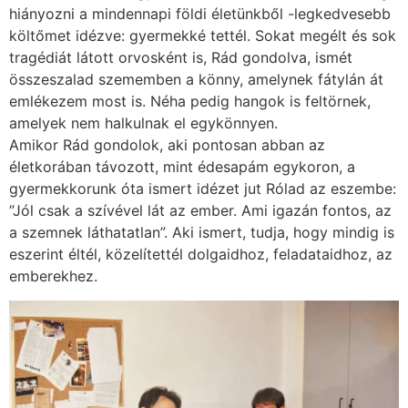
hiányozni a mindennapi földi életünkből -legkedvesebb
költőmet idézve: gyermekké tettél. Sokat megélt és sok
tragédiát látott orvosként is, Rád gondolva, ismét
összeszalad szememben a könny, amelynek fátylán át
emlékezem most is. Néha pedig hangok is feltörnek,
amelyek nem halkulnak el egykönnyen.
Amikor Rád gondolok, aki pontosan abban az
életkorában távozott, mint édesapám egykoron, a
gyermekkorunk óta ismert idézet jut Rólad az eszembe:
”Jól csak a szívével lát az ember. Ami igazán fontos, az
a szemnek láthatatlan”. Aki ismert, tudja, hogy mindig is
eszerint éltél, közelítettél dolgaidhoz, feladataidhoz, az
emberekhez.