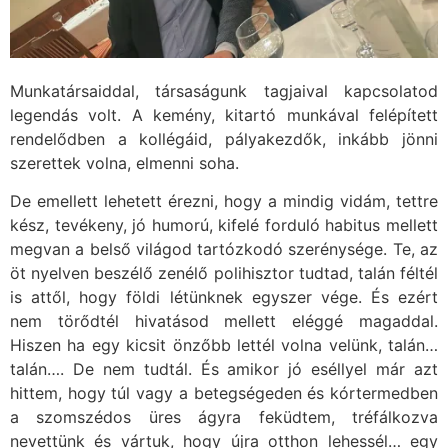
Munkatársaiddal, társaságunk tagjaival kapcsolatod
legendás volt. A kemény, kitartó munkával felépített
rendelődben a kollégáid, pályakezdők, inkább jönni
szerettek volna, elmenni soha.
De emellett lehetett érezni, hogy a mindig vidám, tettre
kész, tevékeny, jó humorú, kifelé forduló habitus mellett
megvan a belső világod tartózkodó szerénysége. Te, az
öt nyelven beszélő zenélő polihisztor tudtad, talán féltél
is attől, hogy földi létünknek egyszer vége. És ezért
nem törődtél hivatásod mellett eléggé magaddal.
Hiszen ha egy kicsit önzőbb lettél volna velünk, talán…
talán…. De nem tudtál. És amikor jó eséllyel már azt
hittem, hogy túl vagy a betegségeden és kórtermedben
a szomszédos üres ágyra feküdtem, tréfálkozva
nevettünk és vártuk, hogy újra otthon lehessél… egy