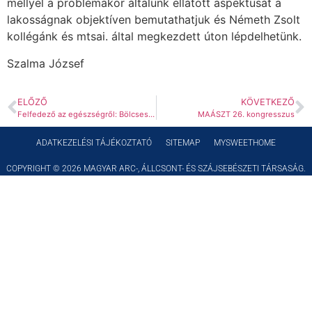
mellyel a problémakör általunk ellátott aspektusát a
lakosságnak objektíven bemutathatjuk és Németh Zsolt
kollégánk és mtsai. által megkezdett úton lépdelhetünk.
Szalma József
ELŐZŐ
KÖVETKEZŐ
Felfedező az egészségről: Bölcsességfog-kezelések (Kossuth Rádió)
MAÁSZT 26. kongresszus
ADATKEZELÉSI TÁJÉKOZTATÓ
SITEMAP
MYSWEETHOME
COPYRIGHT © 2026 MAGYAR ARC-, ÁLLCSONT- ÉS SZÁJSEBÉSZETI TÁRSASÁG.