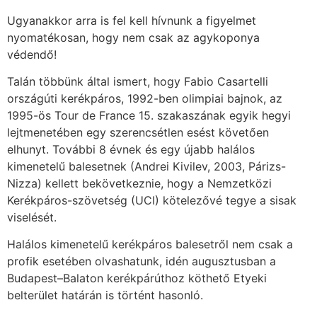
Ugyanakkor arra is fel kell hívnunk a figyelmet
nyomatékosan, hogy nem csak az agykoponya
védendő!
Talán többünk által ismert, hogy Fabio Casartelli
országúti kerékpáros, 1992-ben olimpiai bajnok, az
1995-ös Tour de France 15. szakaszának egyik hegyi
lejtmenetében egy szerencsétlen esést követően
elhunyt. További 8 évnek és egy újabb halálos
kimenetelű balesetnek (Andrei Kivilev, 2003, Párizs-
Nizza) kellett bekövetkeznie, hogy a Nemzetközi
Kerékpáros-szövetség (UCI) kötelezővé tegye a sisak
viselését.
Halálos kimenetelű kerékpáros balesetről nem csak a
profik esetében olvashatunk, idén augusztusban a
Budapest–Balaton kerékpárúthoz köthető Etyeki
belterület határán is történt hasonló.