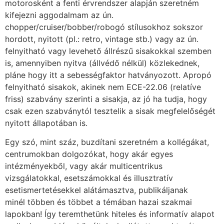
motorosként a fenti érvrendszer alapján szeretném
kifejezni aggodalmam az ún.
chopper/cruiser/bobber/robogó stílusokhoz sokszor
hordott, nyitott (pl.: retro, vintage stb.) vagy az ún.
felnyitható vagy levehető állrészű sisakokkal szemben
is, amennyiben nyitva (állvédő nélkül) közlekednek,
pláne hogy itt a sebességfaktor hatványozott. Apropó
felnyitható sisakok, akinek nem ECE-22.06 (relatíve
friss) szabvány szerinti a sisakja, az jó ha tudja, hogy
csak ezen szabványtól tesztelik a sisak megfelelőségét
nyitott állapotában is.
Egy szó, mint száz, buzdítani szeretném a kollégákat,
centrumokban dolgozókat, hogy akár egyes
intézményekből, vagy akár multicentrikus
vizsgálatokkal, esetszámokkal és illusztratív
esetismertetésekkel alátámasztva, publikáljanak
minél többen és többet a témában hazai szakmai
lapokban! Így teremthetünk hiteles és informatív alapot