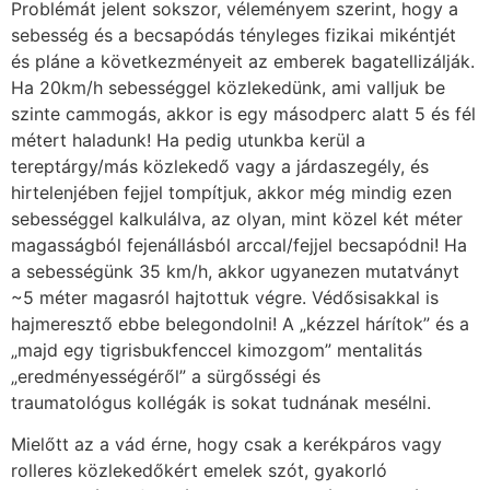
Problémát jelent sokszor, véleményem szerint, hogy a
sebesség és a becsapódás tényleges fizikai mikéntjét
és pláne a következményeit az emberek bagatellizálják.
Ha 20km/h sebességgel közlekedünk, ami valljuk be
szinte cammogás, akkor is egy másodperc alatt 5 és fél
métert haladunk! Ha pedig utunkba kerül a
tereptárgy/más közlekedő vagy a járdaszegély, és
hirtelenjében fejjel tompítjuk, akkor még mindig ezen
sebességgel kalkulálva, az olyan, mint közel két méter
magasságból fejenállásból arccal/fejjel becsapódni! Ha
a sebességünk 35 km/h, akkor ugyanezen mutatványt
~5 méter magasról hajtottuk végre. Védősisakkal is
hajmeresztő ebbe belegondolni! A „kézzel hárítok” és a
„majd egy tigrisbukfenccel kimozgom” mentalitás
„eredményességéről” a sürgősségi és
traumatológus kollégák is sokat tudnának mesélni.
Mielőtt az a vád érne, hogy csak a kerékpáros vagy
rolleres közlekedőkért emelek szót, gyakorló