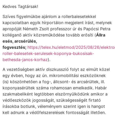
Kedves Tagtársak!
Szíves figyelmükbe ajánlom a rollerbalesetekkel
kapcsolatban egyik hírportálon megjelent írást, melynek
apropóját Németh Zsolt professzor úr és Papócsi Petra
kolléganő aktív közreműködése tovább erősíti (
Állra
esés, arcsérülés,
fogvesztés;
https://telex.hu/eletmod/2025/08/26/elektr
roller-balesetek-serulesek-koponya-bukosisak-
bethesda-janos-korhaz
).
A vezetőségben aktív diszkusszió folyt az elmúlt közel
egy évben, hogy az ún. mikromobilitási eszközöknek
(is) köszönhetően a fog-, állcsont- és arcsérültek, ill.
koponyasérültek száma rohamosan emelkedik. Habár
szakmabeliként legtöbben elszörnyülködünk amikor a
védőeszközök jogosságát, szükségességét firtató
írásokba botlunk, véleményem szerint igen is hangot
kell adnunk a védőfelszerelések fontosságát illetően.